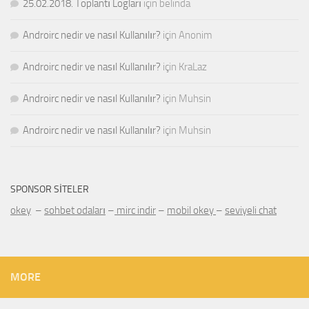
25.02.2018. Toplantı Logları
için
belinda
Androirc nedir ve nasıl Kullanılır?
için
Anonim
Androirc nedir ve nasıl Kullanılır?
için
KraLaz
Androirc nedir ve nasıl Kullanılır?
için
Muhsin
Androirc nedir ve nasıl Kullanılır?
için
Muhsin
SPONSOR SITELER
okey
–
sohbet odaları
–
mirc indir
–
mobil okey
–
seviyeli chat
MORE