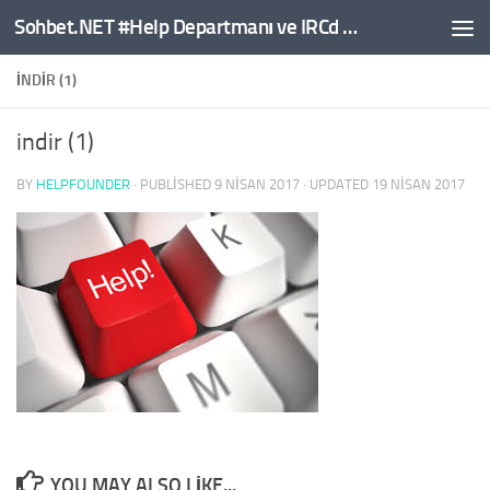
Sohbet.NET #Help Departmanı ve IRCd Komutları
Skip to content
INDIR (1)
indir (1)
BY
HELPFOUNDER
· PUBLISHED
9 NISAN 2017
· UPDATED
19 NISAN 2017
YOU MAY ALSO LIKE...