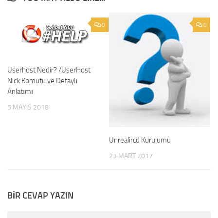
0
0
Userhost Nedir? /UserHost
Nick Komutu ve Detaylı
Anlatımı
5 MAYIS 2018
Unrealircd Kurulumu
23 MART 2017
BIR CEVAP YAZIN