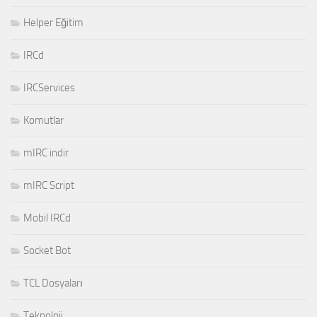
Helper Eğitim
IRCd
IRCServices
Komutlar
mIRC indir
mIRC Script
Mobil IRCd
Socket Bot
TCL Dosyaları
Teknoloji