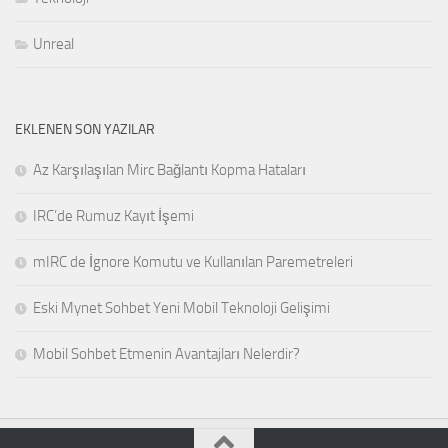
Unreal
EKLENEN SON YAZILAR
Az Karşılaşılan Mirc Bağlantı Kopma Hataları
IRC’de Rumuz Kayıt İşemi
mIRC de İgnore Komutu ve Kullanılan Paremetreleri
Eski Mynet Sohbet Yeni Mobil Teknoloji Gelişimi
Mobil Sohbet Etmenin Avantajları Nelerdir?