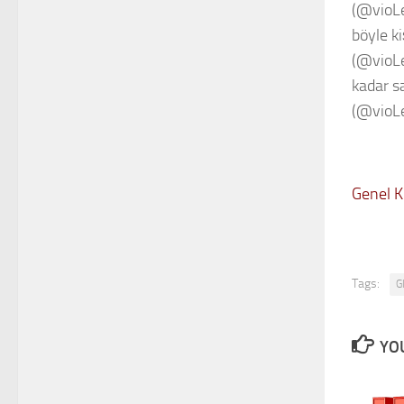
(@vioLe
böyle ki
(@vioL
kadar sa
(@vioL
Genel K
Tags:
G
YOU