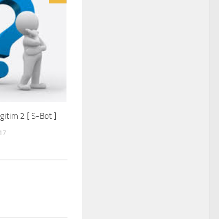
gitim 2 [ S-Bot ]
17