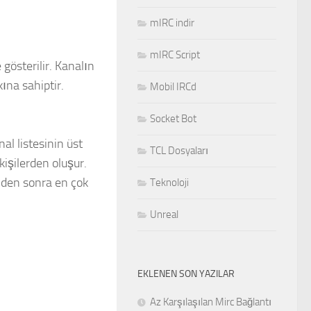
mIRC indir
mIRC Script
 gösterilir. Kanalın
ına sahiptir.
Mobil IRCd
Socket Bot
al listesinin üst
TCL Dosyaları
kişilerden oluşur.
’den sonra en çok
Teknoloji
Unreal
EKLENEN SON YAZILAR
Az Karşılaşılan Mirc Bağlantı