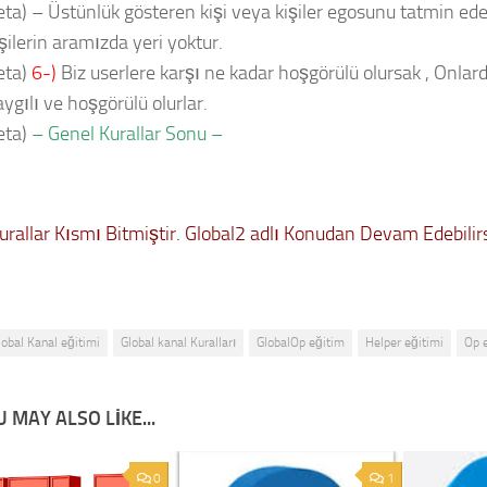
ta) – Üstünlük gösteren kişi veya kişiler egosunu tatmin eden
şilerin aramızda yeri yoktur.
eta)
6-)
Biz userlere karşı ne kadar hoşgörülü olursak , Onlard
ygılı ve hoşgörülü olurlar.
eta)
– Genel Kurallar Sonu –
urallar Kısmı Bitmiştir. Global2 adlı Konudan Devam Edebilirs
lobal Kanal eğitimi
Global kanal Kuralları
GlobalOp eğitim
Helper eğitimi
Op 
 MAY ALSO LIKE...
0
1