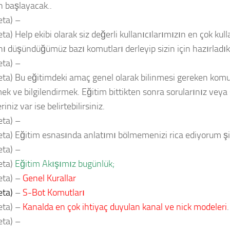
n başlayacak..
ta) –
a) Help ekibi olarak siz değerli kullanıcılarımızın en çok kull
nı düşündüğümüz bazı komutları derleyip sizin için hazırladık
ta) –
ta) Bu eğitimdeki amaç genel olarak bilinmesi gereken komut
ek ve bilgilendirmek. Eğitim bittikten sonra sorularınız vey
riniz var ise belirtebilirsiniz.
ta) –
ta) Eğitim esnasında anlatımı bölmemenizi rica ediyorum ş
ta) –
eta)
Eğitim Akışımız bugünlük;
eta) –
Genel Kurallar
eta)
–
S-Bot Komutları
eta) –
Kanalda en çok ihtiyaç duyulan kanal ve nick modeleri
.
ta) –