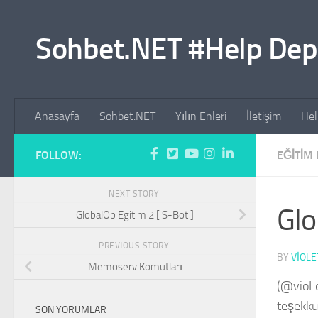
Skip to content
Sohbet.NET #Help Dep
Anasayfa
Sohbet.NET
Yılın Enleri
İletişim
Hel
FOLLOW:
EĞITIM
NEXT STORY
Glo
GlobalOp Egitim 2 [ S-Bot ]
PREVIOUS STORY
BY
VIOLE
Memoserv Komutları
(@vioLe
teşekkü
SON YORUMLAR