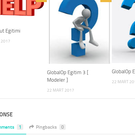
t Egitimi
 2017
GlobalOp E
GlobalOp Egitim 3 [
Modeler ]
22 MART 20
22 MART 2017
PONSE
mments
1
Pingbacks
0