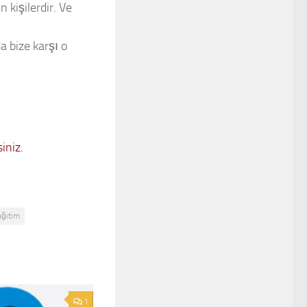
 kişilerdir. Ve
a bize karşı o
iniz.
eğitim
1