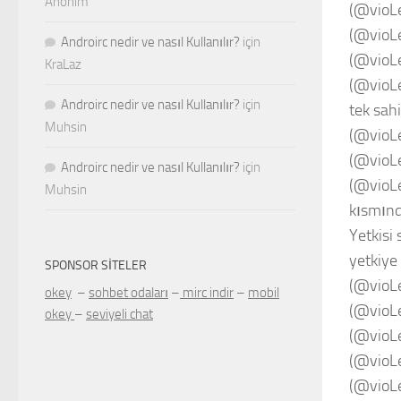
Anonim
(@vioL
(@vioLe
Androirc nedir ve nasıl Kullanılır?
için
(@vioL
KraLaz
(@vioL
Androirc nedir ve nasıl Kullanılır?
için
tek sahi
Muhsin
(@vioLe
(@vioL
Androirc nedir ve nasıl Kullanılır?
için
(@vioL
Muhsin
kısmınd
Yetkisi
yetkiye 
SPONSOR SITELER
(@vioLe
okey
–
sohbet odaları
–
mirc indir
–
mobil
(@vioL
okey
–
seviyeli chat
(@vioL
(@vioL
(@vioL