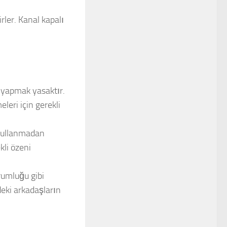
irler. Kanal kapalı
i yapmak yasaktır.
leri için gerekli
 kullanmadan
kli özeni
rumluğu gibi
deki arkadaşların