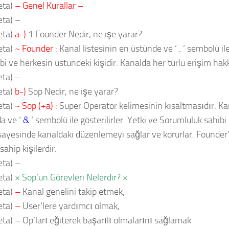
eta)
– Genel Kurallar –
ta) –
eta)
a-)
1 Founder Nedir, ne işe yarar?
eta)
~ Founder :
Kanal listesinin en üstünde ve ‘
.
‘ sembolü ile
bi ve herkesin üstündeki kişidir. Kanalda her türlü erişim hakk
ta) –
eta)
b-)
Sop Nedir, ne işe yarar?
eta)
~ Sop (+a) :
Süper Operatör kelimesinin kısaltmasıdır. Kan
a ve ‘
&
‘ sembolü ile gösterilirler. Yetki ve Sorumluluk sahibi 
 sayesinde kanaldaki düzenlemeyi sağlar ve korurlar. Founder
sahip kişilerdir.
ta) –
eta)
× Sop’un Görevleri Nelerdir? ×
eta)
–
Kanal genelini takip etmek,
eta)
–
User’lere yardımcı olmak,
eta)
–
Op’ları eğiterek başarılı olmalarını sağlamak