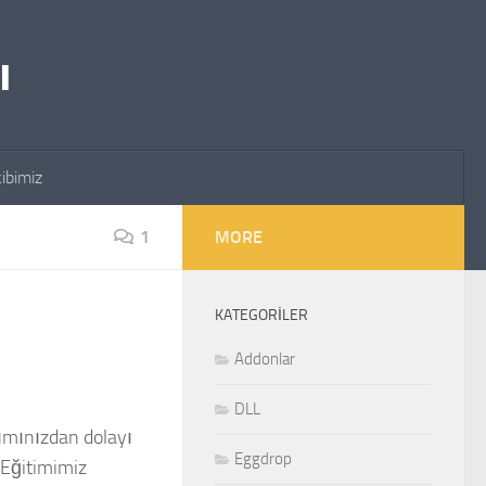
ı
ibimiz
1
MORE
KATEGORILER
Addonlar
DLL
lımınızdan dolayı
Eggdrop
 Eğitimimiz