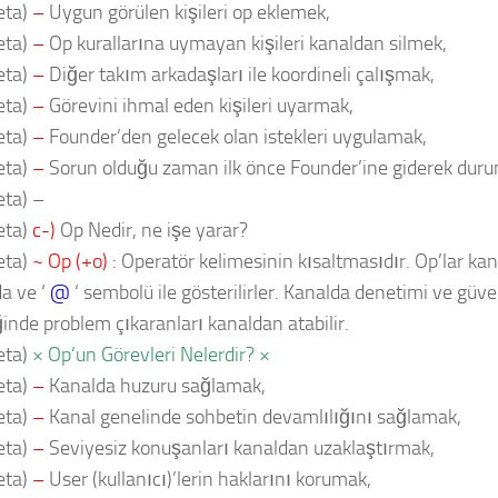
eta)
–
Uygun görülen kişileri op eklemek,
eta)
–
Op kurallarına uymayan kişileri kanaldan silmek,
eta)
–
Diğer takım arkadaşları ile koordineli çalışmak,
eta)
–
Görevini ihmal eden kişileri uyarmak,
eta)
–
Founder’den gelecek olan istekleri uygulamak,
eta)
–
Sorun olduğu zaman ilk önce Founder’ine giderek duru
ta) –
eta)
c-)
Op Nedir, ne işe yarar?
eta)
~ Op (+o) :
Operatör kelimesinin kısaltmasıdır. Op’lar kana
a ve ‘
@
‘ sembolü ile gösterilirler. Kanalda denetimi ve güven
ğinde problem çıkaranları kanaldan atabilir.
eta)
× Op’un Görevleri Nelerdir? ×
eta)
–
Kanalda huzuru sağlamak,
eta)
–
Kanal genelinde sohbetin devamlılığını sağlamak,
eta)
–
Seviyesiz konuşanları kanaldan uzaklaştırmak,
eta)
–
User (kullanıcı)’lerin haklarını korumak,