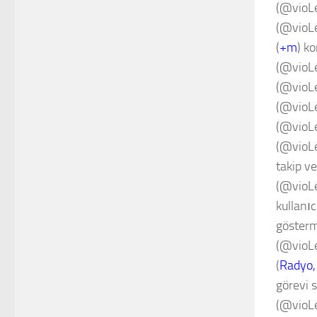
(@vioL
(@vioL
(
+m
) k
(@vioLe
(@vioL
(@vioLe
(@vioL
(@vioL
takip ve
(@vioL
kullanı
gösterm
(@vioL
(
Radyo,
görevi 
(@vioL