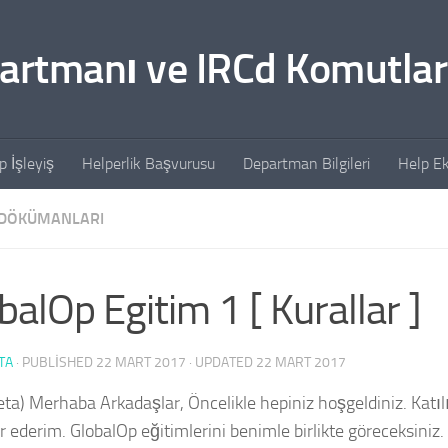
artmanı ve IRCd Komutlar
p İşleyiş
Helperlik Başvurusu
Departman Bilgileri
Help Ek
 DÖKÜMANLARI
balOp Egitim 1 [ Kurallar ]
TA
· PUBLISHED
22 MART 2017
· UPDATED
22 MART 2017
ta) Merhaba Arkadaşlar, Öncelikle hepiniz hoşgeldiniz. Katı
r ederim. GlobalOp eğitimlerini benimle birlikte göreceksiniz.