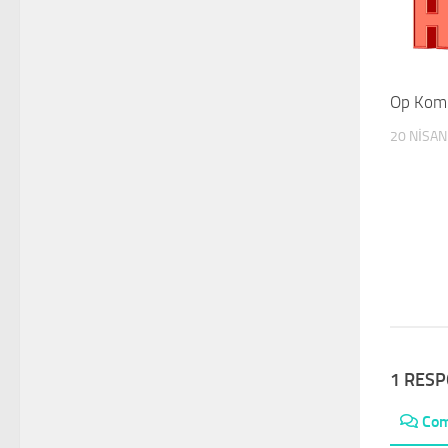
Op Komu
20 NISAN
1 RES
Co