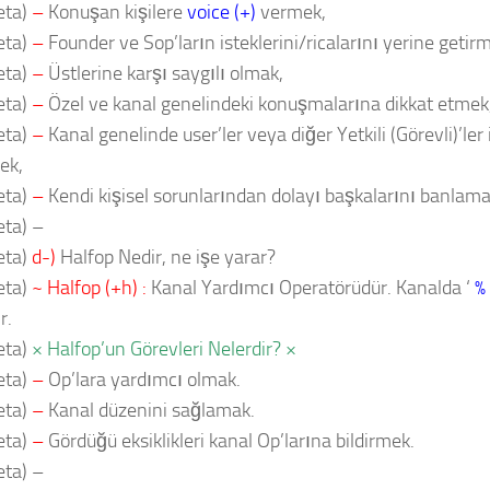
eta)
–
Konuşan kişilere
voice (+)
vermek,
eta)
–
Founder ve Sop’ların isteklerini/ricalarını yerine getir
eta)
–
Üstlerine karşı saygılı olmak,
eta)
–
Özel ve kanal genelindeki konuşmalarına dikkat etmek
eta)
–
Kanal genelinde user’ler veya diğer Yetkili (Görevli)’ler
ek,
eta)
–
Kendi kişisel sorunlarından dolayı başkalarını banlam
ta) –
eta)
d-)
Halfop Nedir, ne işe yarar?
eta)
~ Halfop (+h) :
Kanal Yardımcı Operatörüdür. Kanalda ‘
%
r.
eta)
× Halfop’un Görevleri Nelerdir? ×
eta)
–
Op’lara yardımcı olmak.
eta)
–
Kanal düzenini sağlamak.
eta)
–
Gördüğü eksiklikleri kanal Op’larına bildirmek.
ta) –