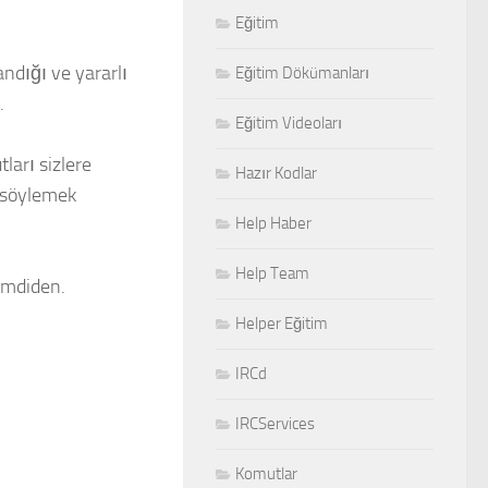
Eğitim
andığı ve yararlı
Eğitim Dökümanları
.
Eğitim Videoları
ları sizlere
Hazır Kodlar
a söylemek
Help Haber
Help Team
imdiden.
Helper Eğitim
IRCd
IRCServices
Komutlar