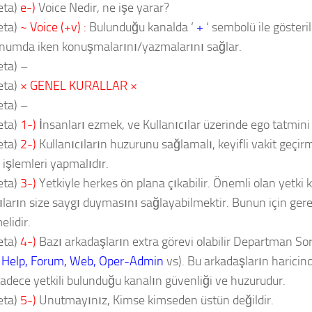
eta)
e-)
Voice Nedir, ne işe yarar?
eta)
~ Voice (+v) :
Bulunduğu kanalda ‘
+
‘ sembolü ile gösteril
onumda iken konuşmalarını/yazmalarını sağlar.
ta) –
eta)
× GENEL KURALLAR ×
ta) –
eta)
1-)
İnsanları ezmek, ve Kullanıcılar üzerinde ego tatmin
eta)
2-)
Kullanıcıların huzurunu sağlamalı, keyifli vakit geçirme
 işlemleri yapmalıdır.
eta)
3-)
Yetkiyle herkes ön plana çıkabilir. Önemli olan yetki
cıların size saygı duymasını sağlayabilmektir. Bunun için gere
elidir.
eta)
4-)
Bazı arkadaşların extra görevi olabilir Departman So
 Help, Forum, Web, Oper-Admin
vs). Bu arkadaşların haricin
sadece yetkili bulunduğu kanalın güvenliği ve huzurudur.
eta)
5-)
Unutmayınız, Kimse kimseden üstün değildir.