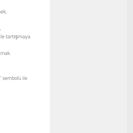
mek,
,
 ile tartışmaya
amak.
‘ sembolü ile