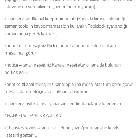
isteyene op verebiliyor o yuzden önermiyorum)
/chanserv set #kanal keeptopic on|off (Kanalda kimse kalmadığı
zaman topic ‘in kaybolmaması için kullanılır. Topiclock ayarlandığı
zaman buna gerek kalmaz. )
/notice nick mesajınız Nick e notice atar nerde olursa olsun
mesajınızı görür
/notice #kanal mesajınız Kanala mesaj atar o kanalda bulunun
herkes görür
/onotice #kanal mesajınız Kanal oplarına mesaj atar tüm oplar görür
mesajı atabilmek için axx li olmanıs lasımdır
/chanserv invite #kanal yaparsan kendini kanala invite edersin
CHANSERV LEVELS AYARLARI
/Chanserv levels #kanal list …Bunu yazdiğinda kanaLin levels
listesini gösterir..