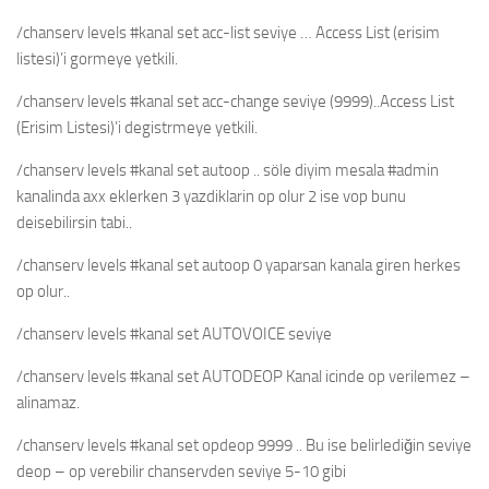
/chanserv levels #kanal set acc-list seviye … Access List (erisim
listesi)’i gormeye yetkili.
/chanserv levels #kanal set acc-change seviye (9999)..Access List
(Erisim Listesi)’i degistrmeye yetkili.
/chanserv levels #kanal set autoop .. söle diyim mesala #admin
kanalinda axx eklerken 3 yazdiklarin op olur 2 ise vop bunu
deisebilirsin tabi..
/chanserv levels #kanal set autoop 0 yaparsan kanala giren herkes
op olur..
/chanserv levels #kanal set AUTOVOICE seviye
/chanserv levels #kanal set AUTODEOP Kanal icinde op verilemez –
alinamaz.
/chanserv levels #kanal set opdeop 9999 .. Bu ise belirlediğin seviye
deop – op verebilir chanservden seviye 5-10 gibi