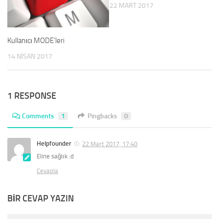
22 MART 2017
Kullanıcı MODE’leri
14 NISAN 2017
1 RESPONSE
Comments
1
Pingbacks
0
Helpfounder
22 Mart 2017, 17:40
Eline sağlık :d
Cevapla
BIR CEVAP YAZIN