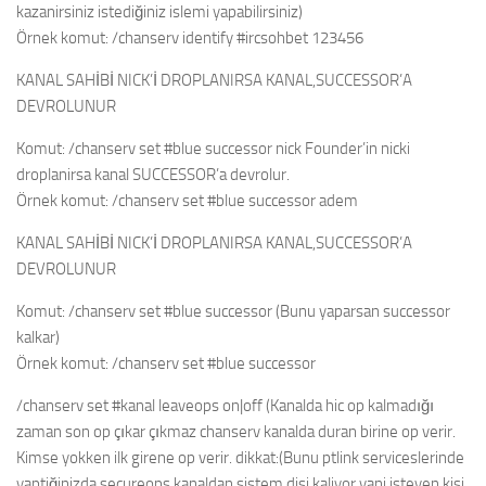
kazanirsiniz istediğiniz islemi yapabilirsiniz)
Örnek komut: /chanserv identify #ircsohbet 123456
KANAL SAHİBİ NICK’İ DROPLANIRSA KANAL,SUCCESSOR’A
DEVROLUNUR
Komut: /chanserv set #blue successor nick Founder’in nicki
droplanirsa kanal SUCCESSOR’a devrolur.
Örnek komut: /chanserv set #blue successor adem
KANAL SAHİBİ NICK’İ DROPLANIRSA KANAL,SUCCESSOR’A
DEVROLUNUR
Komut: /chanserv set #blue successor (Bunu yaparsan successor
kalkar)
Örnek komut: /chanserv set #blue successor
/chanserv set #kanal leaveops on|off (Kanalda hic op kalmadığı
zaman son op çıkar çıkmaz chanserv kanalda duran birine op verir.
Kimse yokken ilk girene op verir. dikkat:(Bunu ptlink serviceslerinde
yaptiğinizda secureops kanaldan sistem disi kaliyor yani isteyen kisi