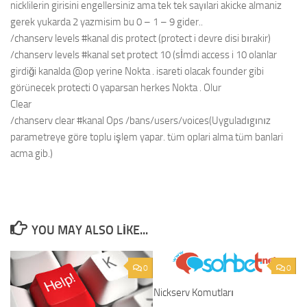
nicklilerin girisini engellersiniz ama tek tek sayılari akicke almaniz
gerek yukarda 2 yazmisim bu 0 – 1 – 9 gider..
/chanserv levels #kanal dis protect (protect i devre disi bırakir)
/chanserv levels #kanal set protect 10 (sİmdi access i 10 olanlar
girdiği kanalda @op yerine Nokta . isareti olacak founder gibi
görünecek protecti 0 yaparsan herkes Nokta . Olur
Clear
/chanserv clear #kanal Ops /bans/users/voices(Uyguladıgınız
parametreye göre toplu işlem yapar. tüm oplari alma tüm banlari
acma gib.)
YOU MAY ALSO LIKE...
0
0
Nickserv Komutları