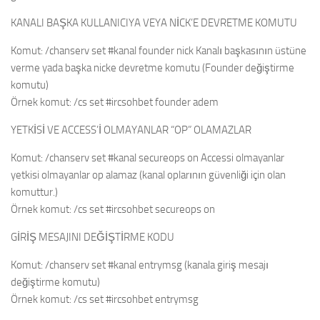
KANALI BAŞKA KULLANICIYA VEYA NİCK’E DEVRETME KOMUTU
Komut: /chanserv set #kanal founder nick Kanalı başkasının üstüne
verme yada başka nicke devretme komutu (Founder değiştirme
komutu)
Örnek komut: /cs set #ircsohbet founder adem
YETKİSİ VE ACCESS’İ OLMAYANLAR “OP” OLAMAZLAR
Komut: /chanserv set #kanal secureops on Accessi olmayanlar
yetkisi olmayanlar op alamaz (kanal oplarının güvenliği için olan
komuttur.)
Örnek komut: /cs set #ircsohbet secureops on
GİRİŞ MESAJINI DEĞİŞTİRME KODU
Komut: /chanserv set #kanal entrymsg (kanala giriş mesajı
değiştirme komutu)
Örnek komut: /cs set #ircsohbet entrymsg