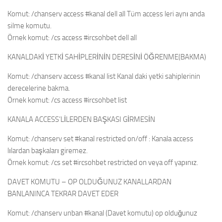
Komut: /chanserv access #kanal dell all Tüm access leri aynı anda
silme komutu.
Örnek komut: /cs access #ircsohbet dell all
KANALDAKİ YETKİ SAHİPLERİNİN DERESİNİ ÖĞRENME(BAKMA)
Komut: /chanserv access #kanal list Kanal daki yetki sahiplerinin
derecelerine bakma.
Örnek komut: /cs access #ircsohbet list
KANALA ACCESS’LİLERDEN BAŞKASI GİRMESİN
Komut: /chanserv set #kanal restricted on/off : Kanala access
lılardan başkaları giremez.
Örnek komut: /cs set #ircsohbet restricted on veya off yapınız.
DAVET KOMUTU – OP OLDUĞUNUZ KANALLARDAN
BANLANINCA TEKRAR DAVET EDER
Komut: /chanserv unban #kanal (Davet komutu) op olduğunuz