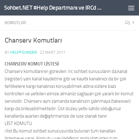
Sohbet.NET #Help Departmanı ve IRCd Komutları
Skip to content
KOMUTLAR
1
Chanserv Komutları
BY
HELPFOUNDER
·
22 MART 2017
CHANSERV KOMUT LİSTESİ
Chanserv komutlarının görevleri: Irc sohbet sunucuların da,kanal
(register) yani kanal kaydetme gibi ve kayıtlı kanalınızı da bir çok
tehlikelere karşı kanalınızı koruyabilmek adına sizlere bazı
kontrolleri ve yetkileri elinize almanizi saglayan çok yararlı bir komut
servisidir. Chanserv ayni zamanda kanalinizin çalınmaya (takeover)
karşı da önleyebilmektedir. Üst düzey yetki sahibi olduğunuz
kanallarda ayarları değiştirmenize de size olanak tanır.
LİST KOMUTU
/list Bu komut sohbet sunucusunda bulunan tüm kanalları
listemeye yarar. Komutu uyguladığınız anda statüsten tüm