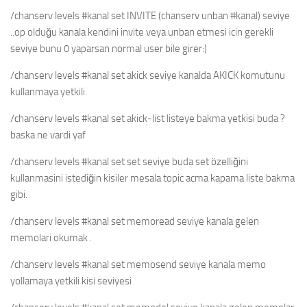
/chanserv levels #kanal set INVITE (chanserv unban #kanal) seviye
..op olduğu kanala kendini invite veya unban etmesi icin gerekli
seviye bunu 0 yaparsan normal user bile girer:)
/chanserv levels #kanal set akick seviye kanalda AKICK komutunu
kullanmaya yetkili.
/chanserv levels #kanal set akick-list listeye bakma yetkisi buda ?
baska ne vardi yaf
/chanserv levels #kanal set set seviye buda set özelliğini
kullanmasini istediğin kisiler mesala topic acma kapama liste bakma
gibi.
/chanserv levels #kanal set memoread seviye kanala gelen
memolari okumak .
/chanserv levels #kanal set memosend seviye kanala memo
yollamaya yetkili kisi seviyesi