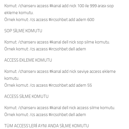
Komut: /chanserv access #kanal add nick 100 ile 999 arası sop
ekleme komutu.
Örnek komut: /cs access #ircsohbet add adem 600
SOP SİLME KOMUTU
Komut: /chanserv access #kanal dell nick sop silme komutu.
Örnek komut: /cs access #ircsohbet dell adem
ACCESS EKLEME KOMUTU
Komut: /chanserv access #kanal add nick seviye access ekleme
komutu.
Örnek komut: /cs access #ircsohbet add adem 55
ACCESS SİLME KOMUTU
Komut: /chanserv access #kanal dell nick access silme komutu.
Örnek komut: /cs access #ircsohbet dell adem
TÜM ACCESS’LERİ AYNI ANDA SİLME KOMUTU