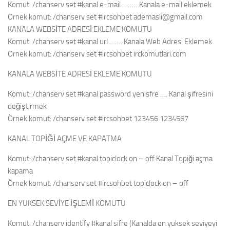
Komut: /chanserv set #kanal e-mail ………Kanala e-mail eklemek
Örnek komut: /chanserv set #ircsohbet
ademasli@gmail.com
KANALA WEBSİTE ADRESİ EKLEME KOMUTU
Komut: /chanserv set #kanal url ……..Kanala Web Adresi Eklemek
Örnek komut: /chanserv set #ircsohbet irckomutlari.com
KANALA WEBSİTE ADRESİ EKLEME KOMUTU
Komut: /chanserv set #kanal password yenisfre …. Kanal şifresini
değiştirmek
Örnek komut: /chanserv set #ircsohbet 123456 1234567
KANAL TOPİĞİ AÇME VE KAPATMA
Komut: /chanserv set #kanal topiclock on – off Kanal Topiği açma
kapama
Örnek komut: /chanserv set #ircsohbet topiclock on – off
EN YUKSEK SEVİYE İŞLEMİ KOMUTU
Komut: /chanserv identify #kanal sifre (Kanalda en yuksek seviyeyi