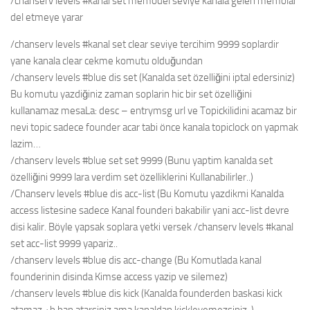
/chanserv levels #kanal set memodel seviye kanala gelen memolar
del etmeye yarar
/chanserv levels #kanal set clear seviye tercihim 9999 soplardir
yane kanala clear cekme komutu olduğundan
/chanserv levels #blue dis set (Kanalda set özelliğini iptal edersiniz)
Bu komutu yazdiğiniz zaman soplarin hic bir set özelliğini
kullanamaz mesaLa: desc – entrymsg url ve Topickilidini acamaz bir
nevi topic sadece founder acar tabi önce kanala topiclock on yapmak
lazim…
/chanserv levels #blue set set 9999 (Bunu yaptim kanalda set
özelliğini 9999 lara verdim set özelliklerini Kullanabilirler..)
/Chanserv levels #blue dis acc-list (Bu Komutu yazdikmi Kanalda
access listesine sadece Kanal founderi bakabilir yani acc-list devre
disi kalir. Böyle yapsak soplara yetki versek /chanserv levels #kanal
set acc-list 9999 yapariz..
/chanserv levels #blue dis acc-change (Bu Komutlada kanal
founderinin disinda Kimse access yazip ve silemez)
/chanserv levels #blue dis kick (Kanalda founderden baskasi kick