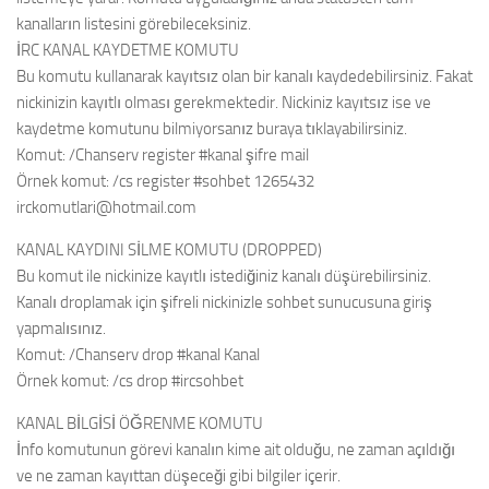
kanalların listesini görebileceksiniz.
İRC KANAL KAYDETME KOMUTU
Bu komutu kullanarak kayıtsız olan bir kanalı kaydedebilirsiniz. Fakat
nickinizin kayıtlı olması gerekmektedir. Nickiniz kayıtsız ise ve
kaydetme komutunu bilmiyorsanız buraya tıklayabilirsiniz.
Komut: /Chanserv register #kanal şifre mail
Örnek komut: /cs register #sohbet 1265432
irckomutlari@hotmail.com
KANAL KAYDINI SİLME KOMUTU (DROPPED)
Bu komut ile nickinize kayıtlı istediğiniz kanalı düşürebilirsiniz.
Kanalı droplamak için şifreli nickinizle sohbet sunucusuna giriş
yapmalısınız.
Komut: /Chanserv drop #kanal Kanal
Örnek komut: /cs drop #ircsohbet
KANAL BİLGİSİ ÖĞRENME KOMUTU
İnfo komutunun görevi kanalın kime ait olduğu, ne zaman açıldığı
ve ne zaman kayıttan düşeceği gibi bilgiler içerir.