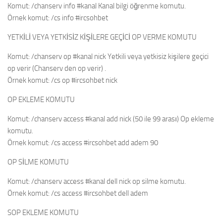
Komut: /chanserv info #kanal Kanal bilgi öğrenme komutu.
Örnek komut: /cs info #ircsohbet
YETKİLİ VEYA YETKİSİZ KİŞİLERE GEÇİCİ OP VERME KOMUTU
Komut: /chanserv op #kanal nick Yetkili veya yetkisiz kişilere geçici
op verir (Chanserv den op verir) .
Örnek komut: /cs op #ircsohbet nick
OP EKLEME KOMUTU
Komut: /chanserv access #kanal add nick (50 ile 99 arası) Op ekleme
komutu.
Örnek komut: /cs access #ircsohbet add adem 90
OP SİLME KOMUTU
Komut: /chanserv access #kanal dell nick op silme komutu.
Örnek komut: /cs access #ircsohbet dell adem
SOP EKLEME KOMUTU