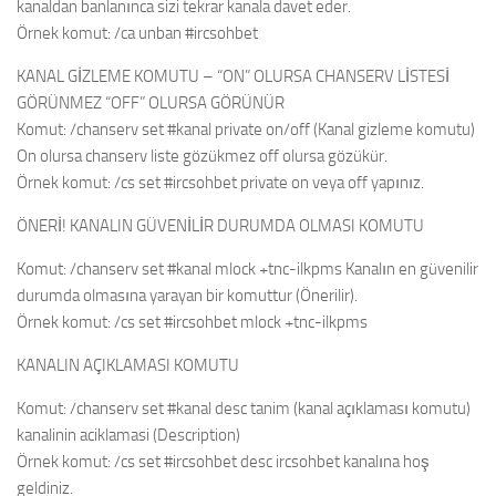
kanaldan banlanınca sizi tekrar kanala davet eder.
Örnek komut: /ca unban #ircsohbet
KANAL GİZLEME KOMUTU – “ON” OLURSA CHANSERV LİSTESİ
GÖRÜNMEZ “OFF” OLURSA GÖRÜNÜR
Komut: /chanserv set #kanal private on/off (Kanal gizleme komutu)
On olursa chanserv liste gözükmez off olursa gözükür.
Örnek komut: /cs set #ircsohbet private on veya off yapınız.
ÖNERİ! KANALIN GÜVENİLİR DURUMDA OLMASI KOMUTU
Komut: /chanserv set #kanal mlock +tnc-ilkpms Kanalın en güvenilir
durumda olmasına yarayan bir komuttur (Önerilir).
Örnek komut: /cs set #ircsohbet mlock +tnc-ilkpms
KANALIN AÇIKLAMASI KOMUTU
Komut: /chanserv set #kanal desc tanim (kanal açıklaması komutu)
kanalinin aciklamasi (Description)
Örnek komut: /cs set #ircsohbet desc ircsohbet kanalına hoş
geldiniz.