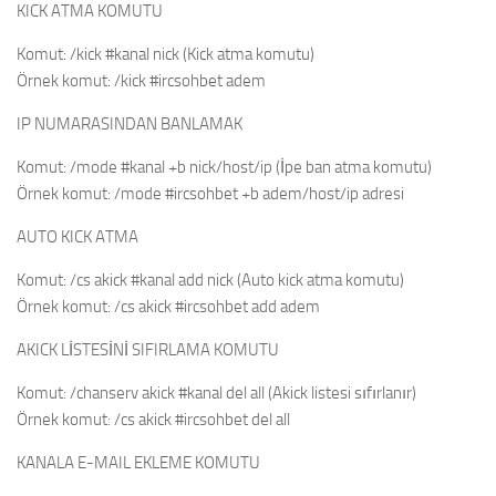
KICK ATMA KOMUTU
Komut: /kick #kanal nick (Kick atma komutu)
Örnek komut: /kick #ircsohbet adem
IP NUMARASINDAN BANLAMAK
Komut: /mode #kanal +b nick/host/ip (İpe ban atma komutu)
Örnek komut: /mode #ircsohbet +b adem/host/ip adresi
AUTO KICK ATMA
Komut: /cs akick #kanal add nick (Auto kick atma komutu)
Örnek komut: /cs akick #ircsohbet add adem
AKICK LİSTESİNİ SIFIRLAMA KOMUTU
Komut: /chanserv akick #kanal del all (Akick listesi sıfırlanır)
Örnek komut: /cs akick #ircsohbet del all
KANALA E-MAIL EKLEME KOMUTU