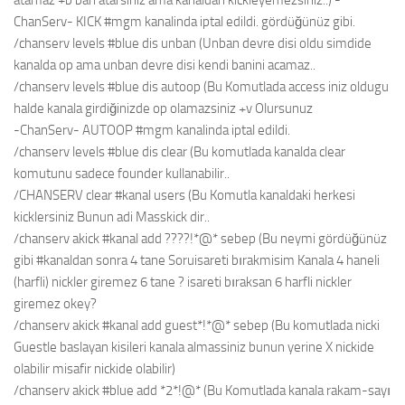
atamaz +b ban atarsiniz ama kanaldan kickleyemezsiniz..) -
ChanServ- KICK #mgm kanalinda iptal edildi. gördüğünüz gibi.
/chanserv levels #blue dis unban (Unban devre disi oldu simdide
kanalda op ama unban devre disi kendi banini acamaz..
/chanserv levels #blue dis autoop (Bu Komutlada access iniz oldugu
halde kanala girdiğinizde op olamazsiniz +v Olursunuz
-ChanServ- AUTOOP #mgm kanalinda iptal edildi.
/chanserv levels #blue dis clear (Bu komutlada kanalda clear
komutunu sadece founder kullanabilir..
/CHANSERV clear #kanal users (Bu Komutla kanaldaki herkesi
kicklersiniz Bunun adi Masskick dir..
/chanserv akick #kanal add ????!*@* sebep (Bu neymi gördüğünüz
gibi #kanaldan sonra 4 tane Soruisareti bırakmisim Kanala 4 haneli
(harfli) nickler giremez 6 tane ? isareti bıraksan 6 harfli nickler
giremez okey?
/chanserv akick #kanal add guest*!*@* sebep (Bu komutlada nicki
Guestle baslayan kisileri kanala almassiniz bunun yerine X nickide
olabilir misafir nickide olabilir)
/chanserv akick #blue add *2*!@* (Bu Komutlada kanala rakam-sayı